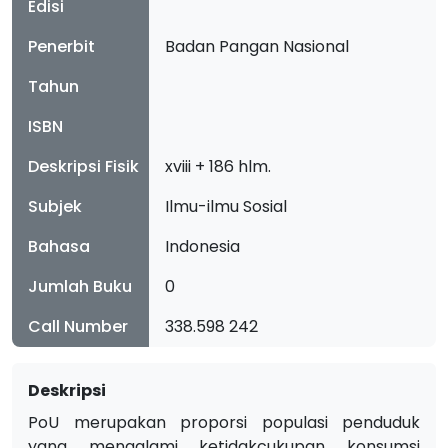
Edisi
Penerbit
Badan Pangan Nasional
Tahun
ISBN
Deskripsi Fisik
xviii + 186 hlm.
Subjek
Ilmu-ilmu Sosial
Bahasa
Indonesia
Jumlah Buku
0
Call Number
338.598 242
Deskripsi
PoU merupakan proporsi populasi penduduk
yang mengalami ketidakcukupan konsumsi