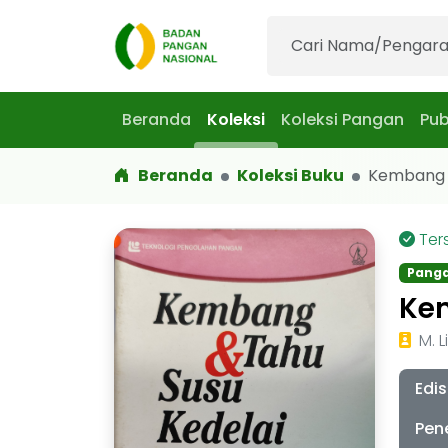
Beranda
Koleksi
Koleksi Pangan
Pub
Beranda
Koleksi Buku
Kembang & 
Ter
Pang
Ke
M. 
Edis
Pen