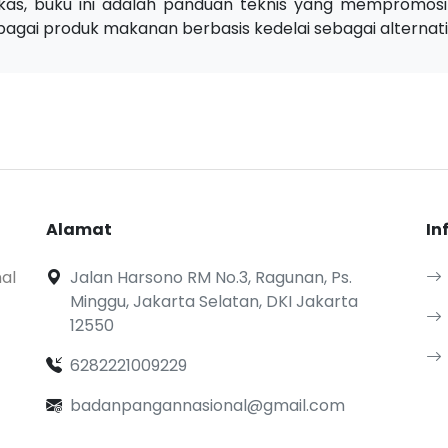
gkas, buku ini adalah panduan teknis yang mempromos
agai produk makanan berbasis kedelai sebagai alternatif
Alamat
In
al
Jalan Harsono RM No.3, Ragunan, Ps.
Minggu, Jakarta Selatan, DKI Jakarta
12550
6282221009229
badanpangannasional@gmail.com