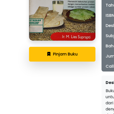
Tah
ISB
Desk
Sub
Bah
Pinjam Buku
Jum
Cal
Des
Buk
unt
dar
den