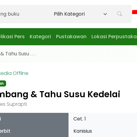
likasi Pers
Kategori
Pustakawan
Lokasi Perpustak
Tahu Susu . . .
sedia Offline
an
mbang & Tahu Susu Kedelai
Lies Suprapti
i
Cet. 1
erbit
Kanisius