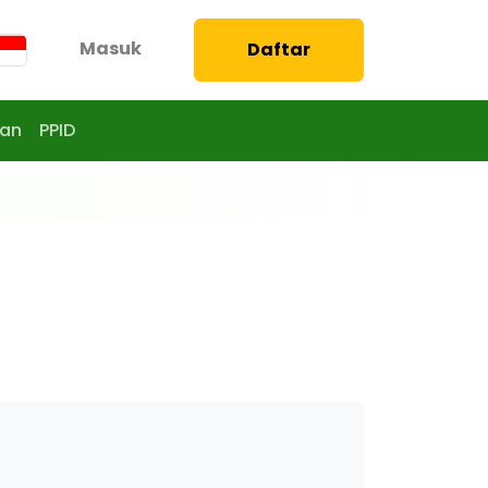
Masuk
Daftar
aan
PPID