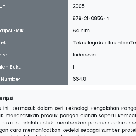
un
2005
N
979-21-0856-4
ripsi Fisik
84 hlm.
jek
Teknologi dan Ilmu-ilmuT
asa
Indonesia
lah Buku
1
l Number
664.8
kripsi
u ini termasuk dalam seri Teknologi Pengolahan Pang
uk menghasilkan produk pangan olahan seperti kemban
i buku ini adalah untuk memberikan panduan dalam m
gan cara memanfaatkan kedelai sebagai sumber protein n