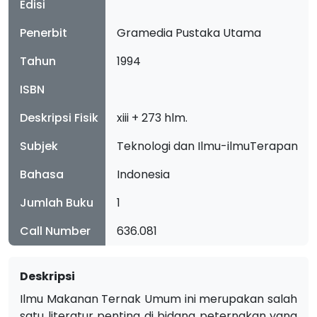
Edisi
Penerbit
Gramedia Pustaka Utama
Tahun
1994
ISBN
Deskripsi Fisik
xiii + 273 hlm.
Subjek
Teknologi dan Ilmu-ilmuTerapan
Bahasa
Indonesia
Jumlah Buku
1
Call Number
636.081
Deskripsi
Ilmu Makanan Ternak Umum ini merupakan salah
satu literatur penting di bidang peternakan yang