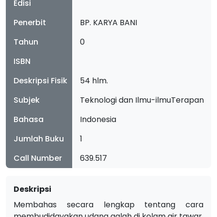
Edisi
Penerbit
BP. KARYA BANI
Tahun
0
ISBN
Deskripsi Fisik
54 hlm.
Subjek
Teknologi dan Ilmu-ilmuTerapan
Bahasa
Indonesia
Jumlah Buku
1
Call Number
639.517
Deskripsi
Membahas secara lengkap tentang cara
membudidayakan udang galah di kolam air tawar.