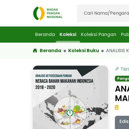
Beranda
Koleksi
Koleksi Pangan
Pub
Beranda
Koleksi Buku
ANALISIS K
Ter
Pang
AN
MA
Edis