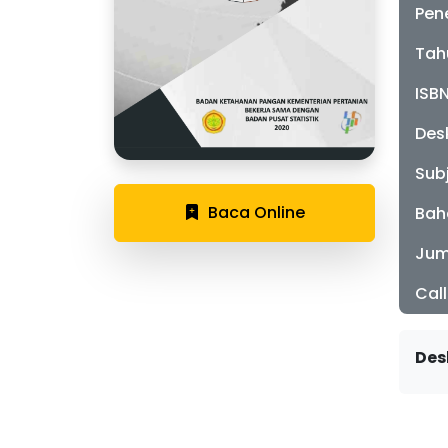
Pen
Tah
ISB
Desk
Sub
Baca Online
Bah
Jum
Cal
Des