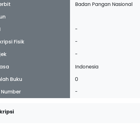
erbit
Badan Pangan Nasional
un
N
-
ripsi Fisik
-
jek
-
asa
Indonesia
lah Buku
0
l Number
-
kripsi