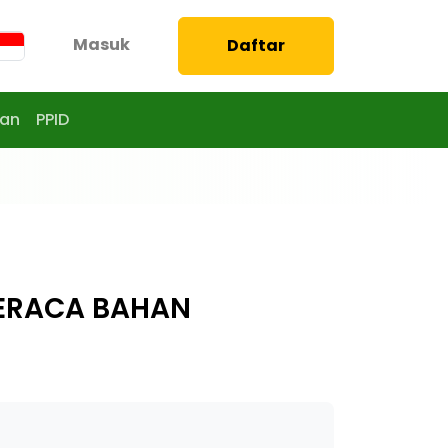
Masuk
Daftar
aan
PPID
NERACA BAHAN