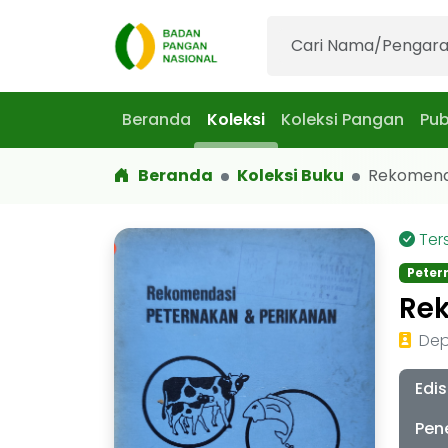
Beranda
Koleksi
Koleksi Pangan
Pub
Beranda
Koleksi Buku
Rekomendas
Ter
Peter
Rek
Dep
Edis
Pen