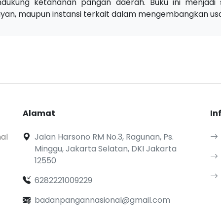
dukung ketahanan pangan daerah. Buku ini menjadi s
ayan, maupun instansi terkait dalam mengembangkan usa
Alamat
In
al
Jalan Harsono RM No.3, Ragunan, Ps.
Minggu, Jakarta Selatan, DKI Jakarta
12550
6282221009229
badanpangannasional@gmail.com