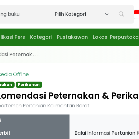
likasi Pers
Kategori
Pustakawan
Lokasi Perpustak
i Peternak . . .
sedia Offline
nakan
Perikanan
omendasi Peternakan & Perik
artemen Pertanian Kalimantan Barat
i
erbit
Balai Informasi Pertanian