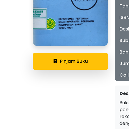
Tah
ISB
Desk
Sub
Bah
Pinjam Buku
Jum
Cal
Des
Buk
pen
rek
den