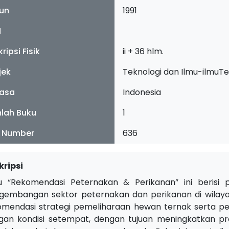
un
1991
N
ripsi Fisik
ii + 36 hlm.
jek
Teknologi dan Ilmu-ilmuT
asa
Indonesia
lah Buku
1
l Number
636
kripsi
u “Rekomendasi Peternakan & Perikanan” ini berisi
gembangan sektor peternakan dan perikanan di wilaya
omendasi strategi pemeliharaan hewan ternak serta pe
gan kondisi setempat, dengan tujuan meningkatkan prod