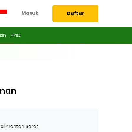
Masuk
Daftar
aan
PPID
anan
 Kalimantan Barat