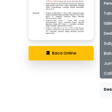
Pen
Tah
ISB
Desk
Sub
Baca Online
Bah
Jum
Cal
Des