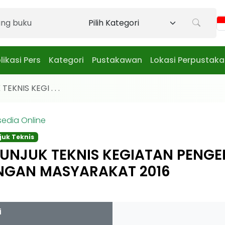
likasi Pers
Kategori
Pustakawan
Lokasi Perpustak
EKNIS KEGI . . .
sedia Online
juk Teknis
TUNJUK TEKNIS KEGIATAN PEN
NGAN MASYARAKAT 2016
i