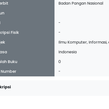
erbit
Badan Pangan Nasional
un
N
-
ripsi Fisik
-
jek
Ilmu Komputer, Informasi
asa
Indonesia
lah Buku
0
l Number
-
kripsi