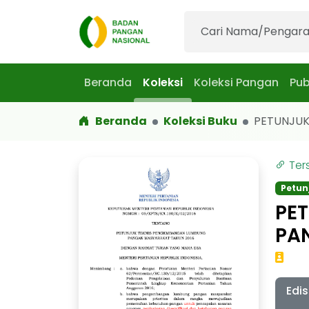
Beranda
Koleksi
Koleksi Pangan
Pub
Beranda
Koleksi Buku
PETUNJUK T
Ter
Petun
PE
PA
Edis