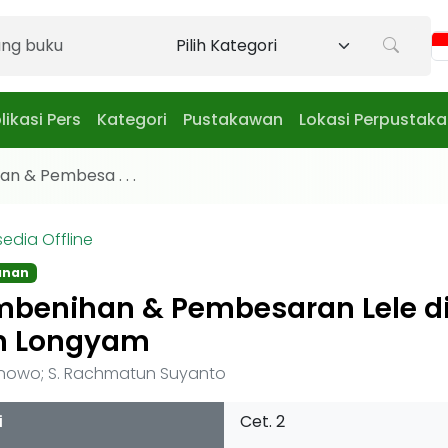
likasi Pers
Kategori
Pustakawan
Lokasi Perpustak
n & Pembesa . . .
sedia Offline
anan
benihan & Pembesaran Lele di
n Longyam
nowo; S. Rachmatun Suyanto
i
Cet. 2