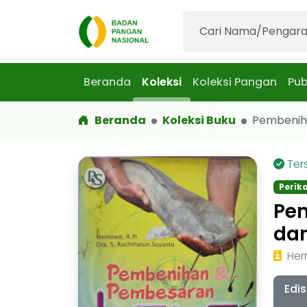
Beranda
Koleksi
Koleksi Pangan
Pub
Beranda
Koleksi Buku
Pembeniha
Ter
Perik
Pem
da
Her
Edis