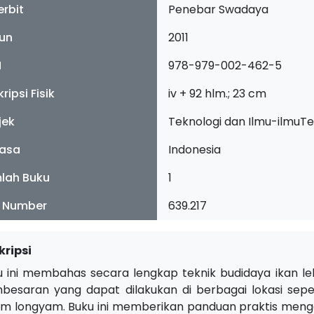
erbit
Penebar Swadaya
un
2011
N
978-979-002-462-5
ripsi Fisik
iv + 92 hlm.; 23 cm
jek
Teknologi dan Ilmu-ilmuT
asa
Indonesia
lah Buku
1
l Number
639.217
kripsi
u ini membahas secara lengkap teknik budidaya ikan le
besaran yang dapat dilakukan di berbagai lokasi sep
am longyam. Buku ini memberikan panduan praktis mengen