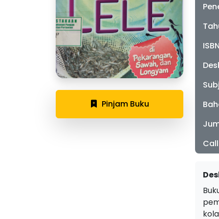
Pen
Tah
ISB
Desk
Sub
Pinjam Buku
Bah
Jum
Cal
Des
Buk
pem
kol