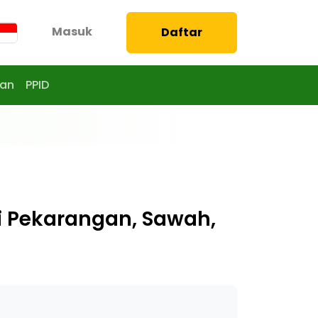
Masuk
Daftar
aan
PPID
 Pekarangan, Sawah,