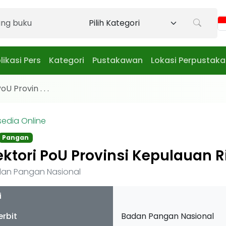
likasi Pers
Kategori
Pustakawan
Lokasi Perpustak
oU Provin . . .
sedia Online
Pangan
ektori PoU Provinsi Kepulauan 
an Pangan Nasional
i
erbit
Badan Pangan Nasional