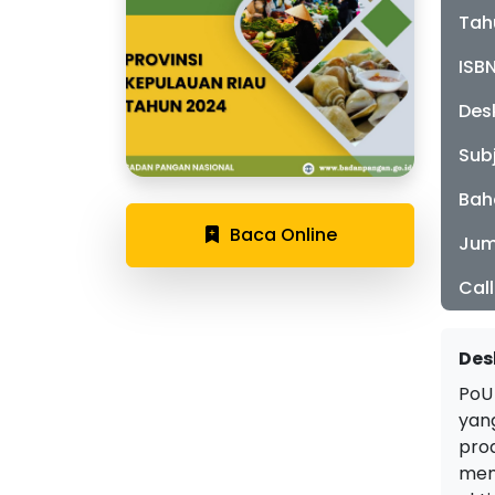
Tah
ISB
Desk
Sub
Bah
Baca Online
Jum
Cal
Des
PoU
yan
pro
memp