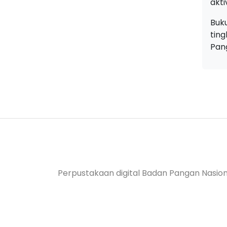
akti
Buk
tin
Pang
Perpustakaan digital Badan Pangan Nasion