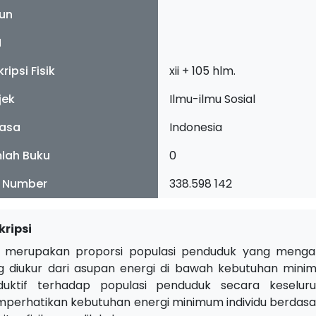
un
N
ripsi Fisik
xii + 105 hlm.
jek
Ilmu-ilmu Sosial
asa
Indonesia
lah Buku
0
l Number
338.598 142
kripsi
 merupakan proporsi populasi penduduk yang menga
g diukur dari asupan energi di bawah kebutuhan minim
duktif terhadap populasi penduduk secara keselur
erhatikan kebutuhan energi minimum individu berdasarka