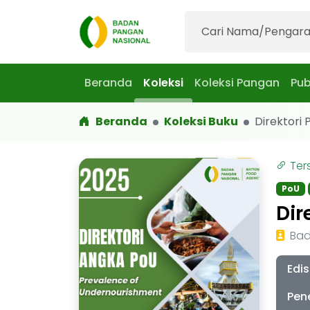
Beranda
Koleksi
Koleksi Pangan
Pub
Beranda
Koleksi Buku
Direktori P
Ter
PoU
Dir
Bad
Edis
Pen