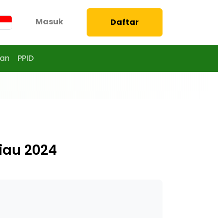
Masuk
Daftar
aan
PPID
Riau 2024