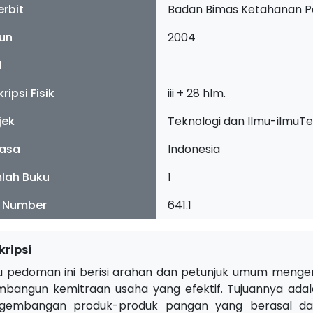
erbit
Badan Bimas Ketahanan P
un
2004
N
ripsi Fisik
iii + 28 hlm.
jek
Teknologi dan Ilmu-ilmuT
asa
Indonesia
lah Buku
1
l Number
641.1
kripsi
u pedoman ini berisi arahan dan petunjuk umum mengen
bangun kemitraan usaha yang efektif. Tujuannya ad
gembangan produk-produk pangan yang berasal dari