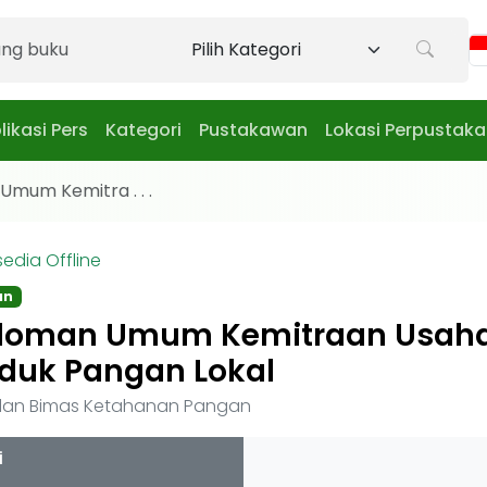
likasi Pers
Kategori
Pustakawan
Lokasi Perpustak
mum Kemitra . . .
sedia Offline
an
doman Umum Kemitraan Usah
duk Pangan Lokal
an Bimas Ketahanan Pangan
i