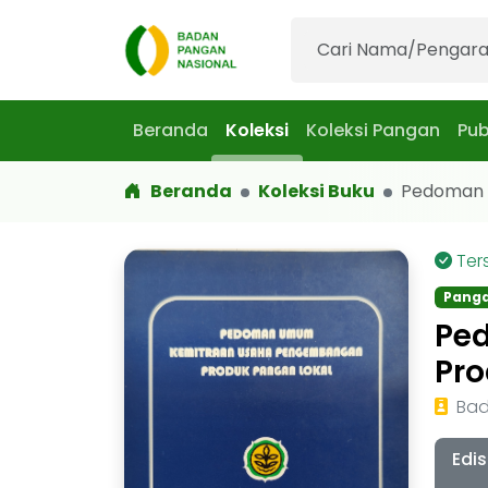
Beranda
Koleksi
Koleksi Pangan
Pub
Beranda
Koleksi Buku
Pedoman U
Ter
Pang
Pe
Pro
Bad
Edis