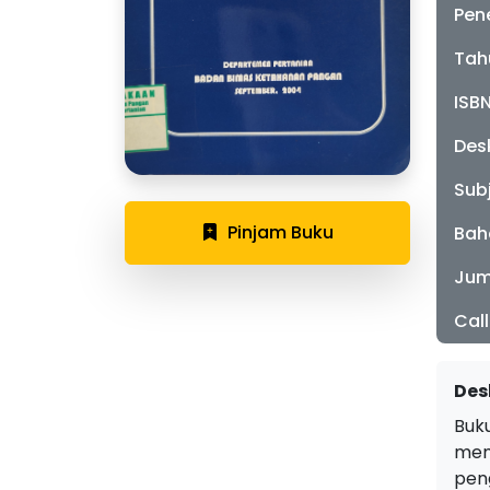
Pen
Tah
ISB
Desk
Sub
Pinjam Buku
Bah
Jum
Cal
Des
Buk
mem
pen