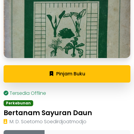
Pinjam Buku
Tersedia Offline
Perkebunan
Bertanam Sayuran Daun
M. D. Soetomo Soedirdjoatmodjo