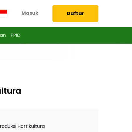
Masuk
Daftar
aan
PPID
ultura
roduksi Hortikultura