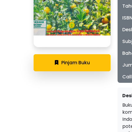
Tah
ISB
Desk
Sub
Bah
Pinjam Buku
Jum
Cal
Des
Buk
kom
Ind
pot