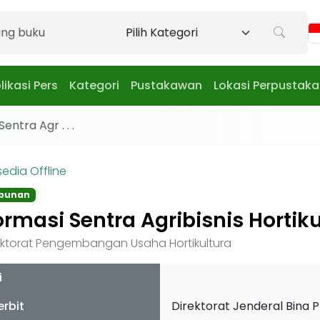
likasi Pers
Kategori
Pustakawan
Lokasi Perpustak
entra Agr . . .
sedia Offline
ebunan
ormasi Sentra Agribisnis Hortik
ektorat Pengembangan Usaha Hortikultura
i
erbit
Direktorat Jenderal Bina P