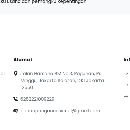
aku usaha dan pemangku kepentingan.
Alamat
In
al
Jalan Harsono RM No.3, Ragunan, Ps.
Minggu, Jakarta Selatan, DKI Jakarta
12550
6282221009229
badanpangannasional@gmail.com