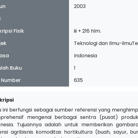
un
2003
N
ripsi Fisik
iii + 216 hlm.
jek
Teknologi dan Ilmu-ilmuT
asa
Indonesia
lah Buku
1
l Number
635
kripsi
u ini berfungsi sebagai sumber referensi yang menghimp
prehensif mengenai berbagai sentra (pusat) produksi
onesia. Tujuannya adalah untuk memberikan gambaran 
ensi agribisnis komoditas hortikultura (buah, sayur,