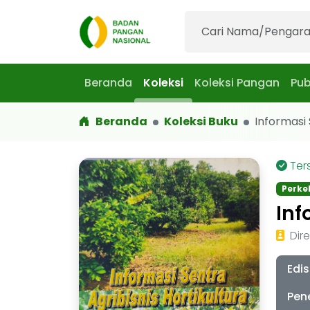
Beranda
Koleksi
Koleksi Pangan
Pub
Beranda
Koleksi Buku
Informasi S
Ter
Perk
Inf
Dir
Edis
Pen