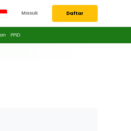
Masuk
Daftar
aan
PPID