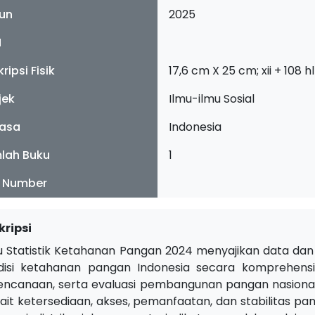
un
2025
N
ripsi Fisik
17,6 cm X 25 cm; xii + 108 h
jek
Ilmu-ilmu Sosial
asa
Indonesia
lah Buku
1
l Number
kripsi
u Statistik Ketahanan Pangan 2024 menyajikan data d
disi ketahanan pangan Indonesia secara komprehensi
encanaan, serta evaluasi pembangunan pangan nasional. 
kait ketersediaan, akses, pemanfaatan, dan stabilitas 