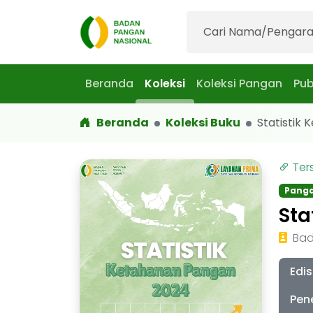
Beranda
Koleksi
Koleksi Pangan
Pub
Beranda
Koleksi Buku
Statistik K
Ter
Pang
Sta
Bad
Edis
Pen