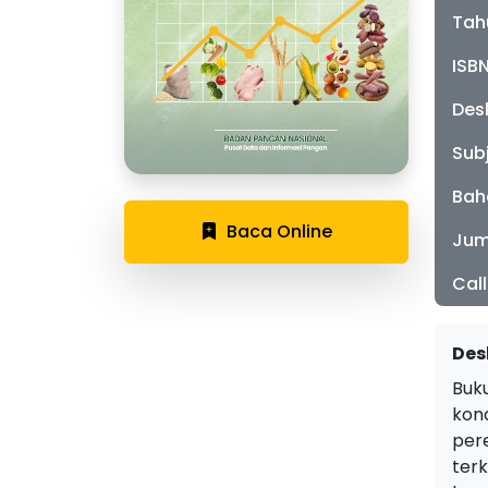
Tah
ISB
Desk
Sub
Bah
Baca Online
Jum
Cal
Des
Buk
kon
per
ter