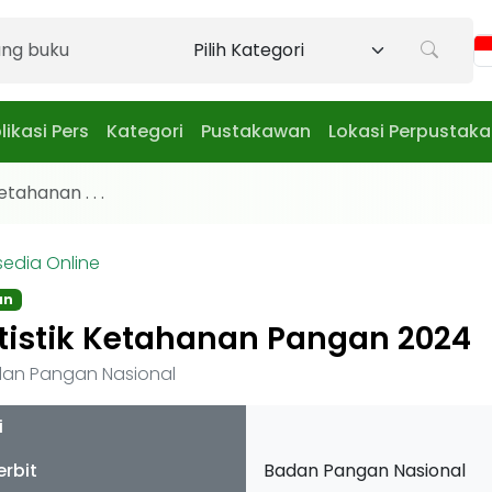
likasi Pers
Kategori
Pustakawan
Lokasi Perpustak
etahanan . . .
sedia Online
an
tistik Ketahanan Pangan 2024
an Pangan Nasional
i
erbit
Badan Pangan Nasional