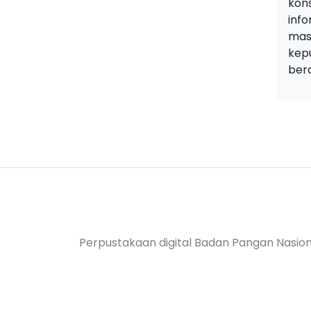
kons
info
mas
kep
berd
Perpustakaan digital Badan Pangan Nasion