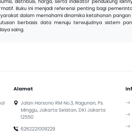
umsi, distribusi, harga, serta indikator pendukung lain
rmatif. Buku ini menjadi referensi penting bagi pemerinta
yarakat dalam memahami dinamika ketahanan pangan 
utusan berbasis data menuju terwujudnya sistem pan
aya saing.
Alamat
In
al
Jalan Harsono RM No.3, Ragunan, Ps.
Minggu, Jakarta Selatan, DKI Jakarta
12550
6282221009229