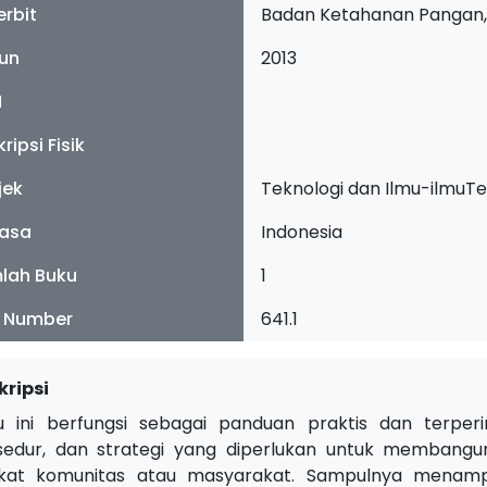
erbit
Badan Ketahanan Pangan,
un
2013
N
ripsi Fisik
jek
Teknologi dan Ilmu-ilmuT
asa
Indonesia
lah Buku
1
l Number
641.1
kripsi
u ini berfungsi sebagai panduan praktis dan terperi
sedur, dan strategi yang diperlukan untuk membang
gkat komunitas atau masyarakat. Sampulnya menamp