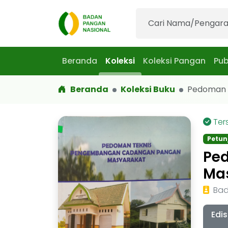
Beranda
Koleksi
Koleksi Pangan
Pub
Beranda
Koleksi Buku
Pedoman Te
Ter
Petun
Pe
Ma
Bad
Edis