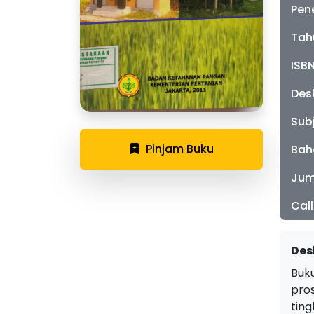
Pen
Tah
ISB
Desk
Sub
Pinjam Buku
Bah
Jum
Cal
Des
Buk
pro
tin