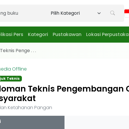
likasi Pers
Kategori
Pustakawan
Lokasi Perpustak
knis Penge . . .
sedia Offline
juk Teknis
doman Teknis Pengembangan 
syarakat
an Ketahanan Pangan
i