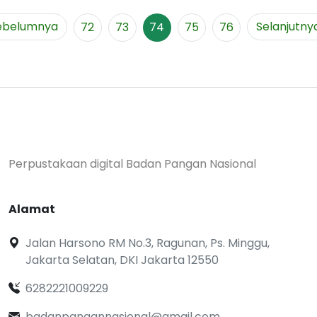
ebelumnya
Selanjutny
72
73
74
75
76
Perpustakaan digital Badan Pangan Nasional
Alamat
Jalan Harsono RM No.3, Ragunan, Ps. Minggu,
Jakarta Selatan, DKI Jakarta 12550
6282221009229
badanpangannasional@gmail.com