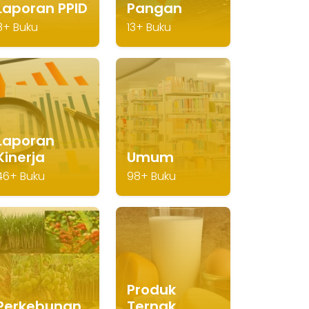
Laporan PPID
Pangan
8+ Buku
13+ Buku
Laporan
Kinerja
Umum
46+ Buku
98+ Buku
Produk
Perkebunan
Ternak