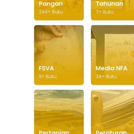
Pangan
Tahunan
244+ Buku
7+ Buku
FSVA
Media NFA
11+ Buku
34+ Buku
Pertanian
Peraturan