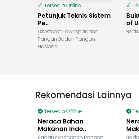
Tersedia Online
Te
Petunjuk Teknis Sistem
Buk
Pe..
of U.
Direktorat Kewaspadaan
Bada
Pangan Badan Pangan
Nasional
Rekomendasi Lainnya
Tersedia Offline
Te
Neraca Bahan
Ner
Makanan Indo..
Mak
Badan Katahanan Pangan
Bada