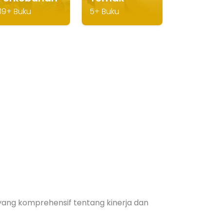
39+ Buku
5+ Buku
 yang komprehensif tentang kinerja dan