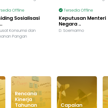
rsedia Offline
Tersedia Offline
iding Sosialisasi
Keputusan Menteri
.
Negara ..
Pusat Konsumsi dan
D. Soemarmo
anan Pangan
Rencana
Kinerja
Tahunan
Capaian