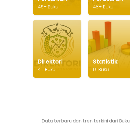
45+ Buku
48+ Buku
Direktori
Statistik
4+ Buku
1+ Buku
Data terbaru dan tren terkini dari Bu