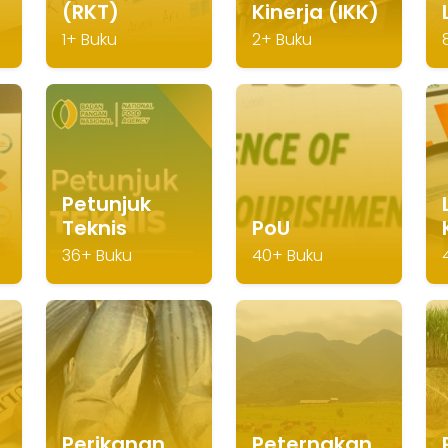
(RKT)
Kinerja (IKK)
1+ Buku
2+ Buku
Petunjuk
Teknis
PoU
36+ Buku
40+ Buku
Perikanan
Peternakan