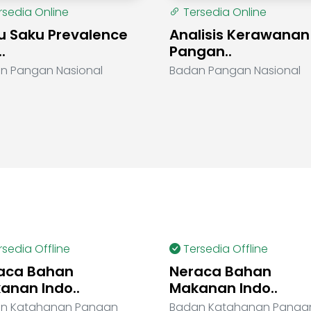
rsedia Online
Tersedia Online
u Saku Prevalence
Analisis Kerawanan
.
Pangan..
n Pangan Nasional
Badan Pangan Nasional
rsedia Offline
Tersedia Offline
aca Bahan
Neraca Bahan
anan Indo..
Makanan Indo..
n Katahanan Pangan
Badan Katahanan Panga