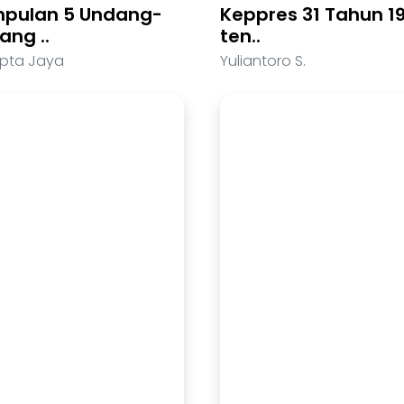
pulan 5 Undang-
Keppres 31 Tahun 1
ang ..
ten..
ipta Jaya
Yuliantoro S.