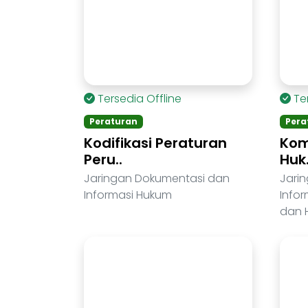
Tersedia Offline
Te
Peraturan
Pera
Kodifikasi Peraturan
Kom
Peru..
Huk.
Jaringan Dokumentasi dan
Jari
Informasi Hukum
Info
dan 