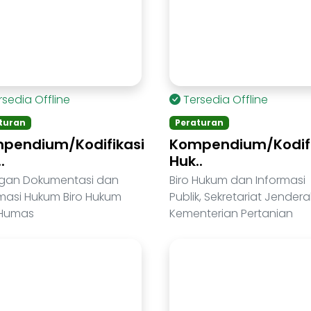
rsedia Offline
Tersedia Offline
turan
Peraturan
pendium/Kodifikasi
Kompendium/Kodifi
.
Huk..
ngan Dokumentasi dan
Biro Hukum dan Informasi
rmasi Hukum Biro Hukum
Publik, Sekretariat Jenderal
Humas
Kementerian Pertanian