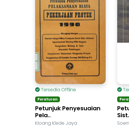
Tersedia Offline
Te
Peraturan
Pera
Petunjuk Penyesuaian
Pet
Pela..
Sist.
Kloang Klede Jaya
Soem