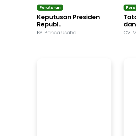
Peraturan
Pera
Keputusan Presiden
Tat
Republ..
dan 
BP. Panca Usaha
CV. M