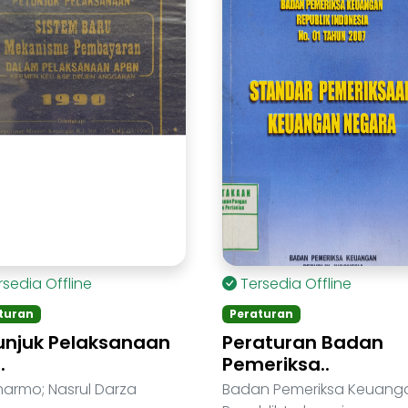
rsedia Offline
Tersedia Offline
turan
Peraturan
unjuk Pelaksanaan
Peraturan Badan
.
Pemeriksa..
armo; Nasrul Darza
Badan Pemeriksa Keuang