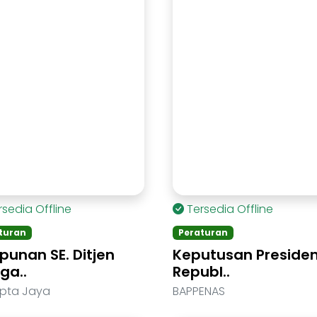
rsedia Offline
Tersedia Offline
turan
Peraturan
punan SE. Ditjen
Keputusan Preside
ga..
Republ..
ipta Jaya
BAPPENAS