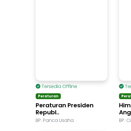
Tersedia Offline
Te
Peraturan
Pera
Peraturan Presiden
Him
Republ..
Ang
BP. Panca Usaha
BP. C